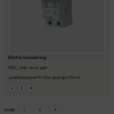
Ekstra kurssikring
950
,-
inkl. mva.
per
Jordfeilautomat 10-25A 2pol/3pol 30mA
-
+
Antall
-
+