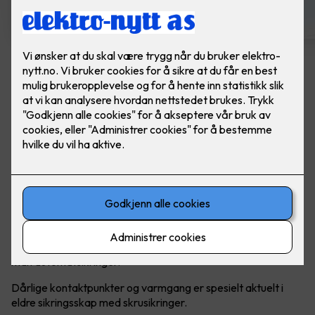
Ny innmat i sikringsskap
Ferdig montert - Grunnpris
Sikringsskapet er den sentrale delen av det elektriske
anlegget, og skal ivareta sikkerheten i anlegget.
En sikring brukes i elektriske installasjoner for å beskytte
ledninger og apparater mot overbelastning og kortslutning.
Tidligere brukte man skrusikringer (UZ), men i dag bruker
man automatsikringer.
Dårlige kontaktpunkter og varmgang er spesielt aktuelt i
eldre sikringsskap med skrusikringer.