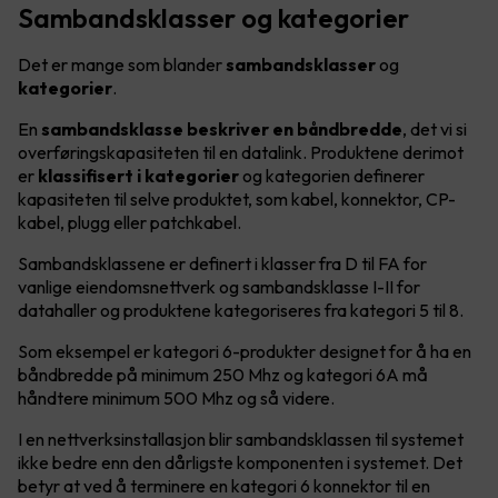
Sambandsklasser og kategorier
Det er mange som blander
sambandsklasser
og
kategorier
.
En
sambandsklasse beskriver en båndbredde
, det vi si
overføringskapasiteten til en datalink. Produktene derimot
er
klassifisert i kategorier
og kategorien definerer
kapasiteten til selve produktet, som kabel, konnektor, CP-
kabel, plugg eller patchkabel.
Sambandsklassene er definert i klasser fra D til FA for
vanlige eiendomsnettverk og sambandsklasse I-II for
datahaller og produktene kategoriseres fra kategori 5 til 8.
Som eksempel er kategori 6-produkter designet for å ha en
båndbredde på minimum 250 Mhz og kategori 6A må
håndtere minimum 500 Mhz og så videre.
I en nettverksinstallasjon blir sambandsklassen til systemet
ikke bedre enn den dårligste komponenten i systemet. Det
betyr at ved å terminere en kategori 6 konnektor til en