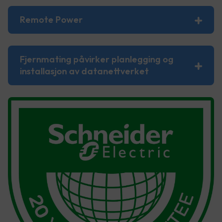
Remote Power
Fjernmating påvirker planlegging og
installasjon av datanettverket