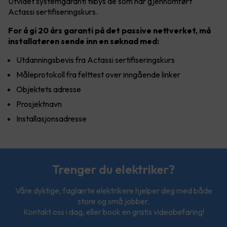
Utvidet systemgaranti tilbys de som har gjennomført
Actassi sertifiseringskurs.
For å gi 20 års garanti på det passive nettverket, må
installatøren sende inn en søknad med:
Utdanningsbevis fra Actassi sertifiseringskurs
Måleprotokoll fra felttest over inngående linker
Objektets adresse
Prosjektnavn
Installasjonsadresse
Trenger du elektriker?
Våre dyktige, faglærte elektrikere hjelper deg med både
store og små jobber.
Kontakt oss i dag, eller book en gratis videobefaring!