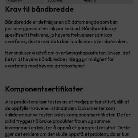
Krav til båndbredde
Båndbredde er definisjonen på datamengde som kan
passere gjennom en link per sekund. Båndbredden er
spesifisert i frekvens, jo høyere frekvenser som kan
overføres, desto mer data kan moduleres over datalinken.
Her snakker vi altså om overføringskapasiteten i linken, det
betyr at høyere båndbredde i tillegg gir mulighet for
overføring med høyere datahastighet.
Komponentsertifikater
Alle produktene bør testes av et tredjeparts institutt, slik at
de oppfyller kravene i standarden. Dokumenter som
validerer denne testen kalles komponentsertifikater. Det er
alltid tryggest å bruke produkter fra en og samme
leverandør i en link, for å oppnå et garantert resultat. Dette
gjør det enklere om det skulle oppstå et problem, da er kun