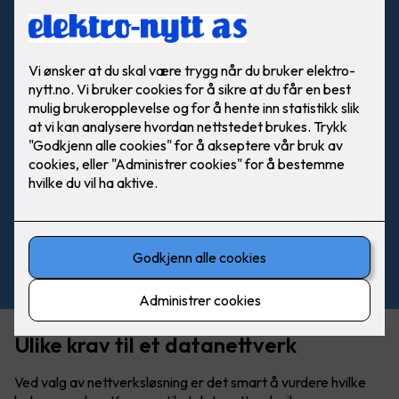
Se produkter fra Schneider
Ulike krav til et datanettverk
Ved valg av nettverksløsning er det smart å vurdere hvilke