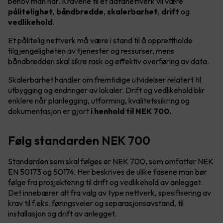
behov man har. Kravene til et datanettverk vil være
pålitelighet
,
båndbredde
,
skalerbarhet
,
drift
og
vedlikehold
.
Et pålitelig nettverk må være i stand til å opprettholde
tilgjengeligheten av tjenester og ressurser, mens
båndbredden skal sikre rask og effektiv overføring av data.
Skalerbarhet handler om fremtidige utvidelser relatert til
utbygging og endringer av lokaler. Drift og vedlikehold blir
enklere når planlegging, utforming, kvalitetssikring og
dokumentasjon er gjort
i henhold til NEK 700.
Følg standarden NEK 700
Standarden som skal følges er NEK 700, som omfatter NEK
EN 50173 og 50174. Her beskrives de ulike fasene man bør
følge fra prosjektering til drift og vedlikehold av anlegget.
Det innebærer alt fra valg av type nettverk, spesifisering av
krav til f.eks. føringsveier og separasjonsavstand, til
installasjon og drift av anlegget.