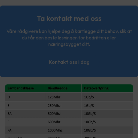
Ta kontakt med oss
Våre rådgivere kan hjelpe deg å kartlegge ditt behov, slik at
du får den beste løsningen for bedriften eller
næringsbygget ditt.
Kontakt oss i dag