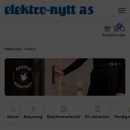
0
Butikk
Kurv
Søk
Nettbutikk
Alarm
Alarm
Belysning
Elektromateriell
El-sikkerhet
Ferdig 