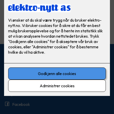
Vis flere
filtre
Kontaktinformasjon
+47 23 08 52 00
post@elektro-nytt.no
Smalvollveien 58, 0667 Oslo
Følg oss
Facebook