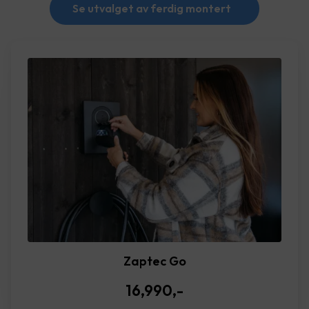
Se utvalget av ferdig montert
Zaptec Go
16,990
,-