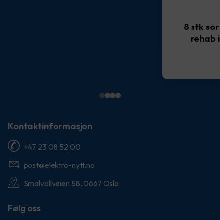
8 stk so
rehab 
Kontaktinformasjon
+47 23 08 52 00
post@elektro-nytt.no
Smalvollveien 58, 0667 Oslo
Følg oss