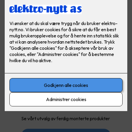
Med ferdig montert får du:
Pakkepris på produkt og montering
Jobben gjort, trygt og enkelt for deg
Se vårt utvalg av ferdig monterte produkter